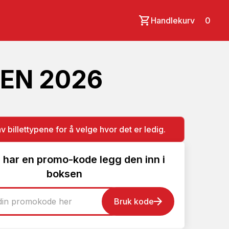
Handlekurv
0
AEN 2026
av billettypene for å velge hvor det er ledig.
 har en promo-kode legg den inn i
boksen
Bruk kode