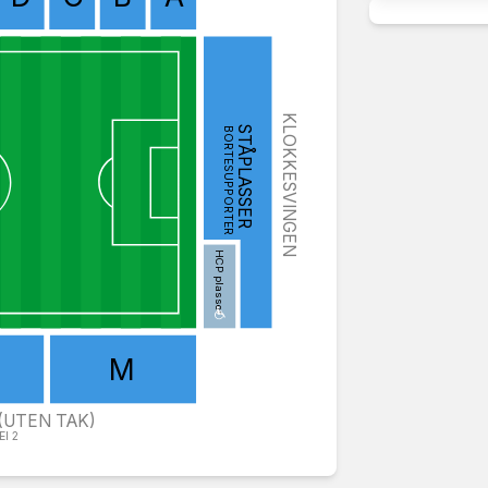
KLOKKESVINGEN
STÅPLASSER
BORTESUPPORTER
HCP plasser
M
(UTEN TAK)
I 2