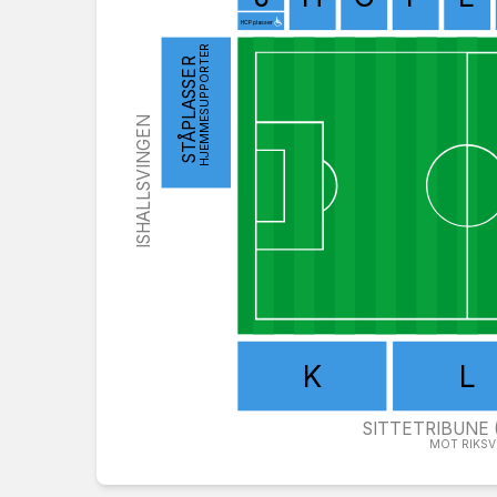
HCP plasser
HJEMMESUPPORTER
STÅPLASSER
ISHALLSVINGEN
K
L
SITTETRIBUNE 
MOT RIKSVE