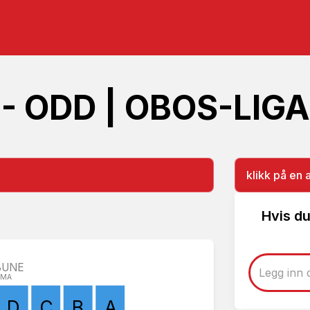
- ODD | OBOS-LIG
klikk på en 
Hvis du
BUNE
MMA
D
C
B
A