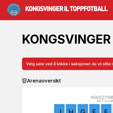
KONGSVINGER 
Velg sete ved å klikke i seksjonen du vil sitte i
Arenaoversikt
HOVEDTRI
MOT GLO
J
H
G
F
E